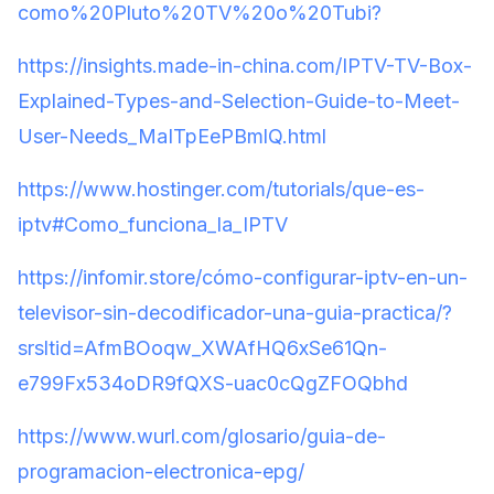
como%20Pluto%20TV%20o%20Tubi?
https://insights.made-in-china.com/IPTV-TV-Box-
Explained-Types-and-Selection-Guide-to-Meet-
User-Needs_MaITpEePBmlQ.html
https://www.hostinger.com/tutorials/que-es-
iptv#Como_funciona_la_IPTV
https://infomir.store/cómo-configurar-iptv-en-un-
televisor-sin-decodificador-una-guia-practica/?
srsltid=AfmBOoqw_XWAfHQ6xSe61Qn-
e799Fx534oDR9fQXS-uac0cQgZFOQbhd
https://www.wurl.com/glosario/guia-de-
programacion-electronica-epg/