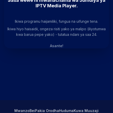
Sasa wewe ni mwanachama wa Jumuiya ya
IPTV Media Player.
Ikiwa programu haijamiliki, fungua na uifunge tena.
Ikiwa hiyo haisaidii, ongeza risiti yako ya malipo (iliyotumwa
kwa barua pepe yako) - tutatua ndani ya saa 24.
Asante!
Mwanzo
Bei
Pakia Orodha
Huduma
Kuwa Muuzaji