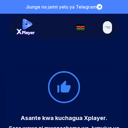
Jiunge na jamii yetu ya Telegram
Asante kwa kuchagua Xplayer.