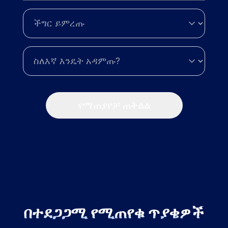
የማጠያየቻ ጠቅልል
በተደጋጋሚ የሚጠየቁ ጥያቄዎች