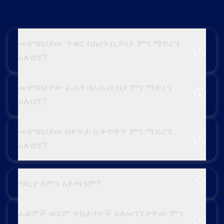
መተግበሪያው ጥቁር ስክሪን ቢያሳይ ምን ማድረግ
አለብኝ?
መተግበሪያው ራሱን በራሱ ቢዝጋ ምን ማድረግ
አለብኝ?
መተግበሪያው በቀጥታ ሲቀጥቅጥ ምን ማድረግ
አለብኝ?
ጣቢያ ለምን አይጫንም?
ፊልሞች ወይም ተከታታዮች አለመገኘታቸው ምን