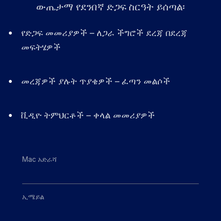
ውጤታማ የደንበኛ ድጋፍ ስርዓት ይሰጣል፡
•
የድጋፍ መመሪያዎች – ለጋራ ችግሮች ደረጃ በደረጃ
መፍትሄዎች
•
መረጃዎች ያሉት ጥያቄዎች – ፈጣን መልሶች
•
ቪዲዮ ትምህርቶች – ቀላል መመሪያዎች
Mac አድራሻ
ኢሜይል