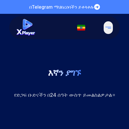
በTelegram ማህበረሰባችን ይቀላቀሉ
እኛን ያግኙ
የድጋፍ ቡድናችን በ24 ሰዓት ውስጥ ይመልስልዎታል።