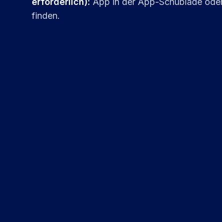
erforderlich)
:
App in der App-Schublade oder
finden.