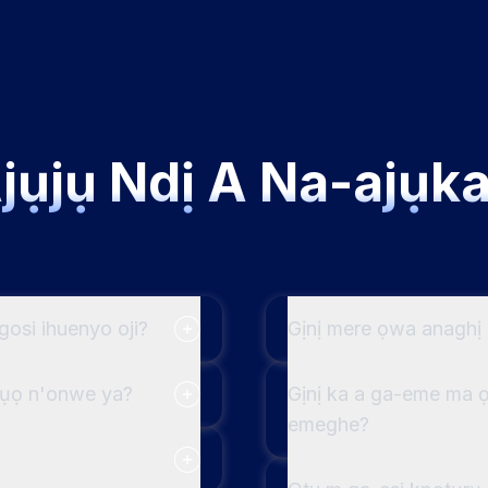
jụjụ Ndị A Na-ajụka
osi ihuenyo oji?
Gịnị mere ọwa anaghị
pụọ n'onwe ya?
Gịnị ka a ga-eme ma ọ
emeghe?