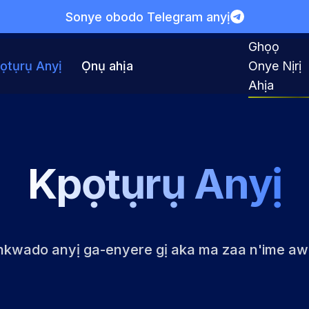
Sonye obodo Telegram anyị
Ghọọ
ọtụrụ Anyị
Ọnụ ahịa
Onye Nịrị
Ahịa
Kpọtụrụ Anyị
nkwado anyị ga-enyere gị aka ma zaa n'ime aw