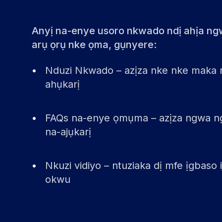
Anyị na-enye usoro nkwado ndị ahịa ng
arụ ọrụ nke ọma, gụnyere:
•
Nduzi Nkwado – azịza nke nke maka 
ahụkarị
•
FAQs na-enye ọmụma – azịza ngwa ng
na-ajụkarị
•
Nkuzi vidiyo – ntuziaka dị mfe ịgbaso i
okwu