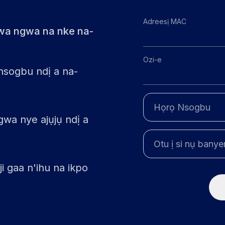
Adreesị MAC
wa ngwa na nke na-
Ozi-e
nsogbu ndị a na-
wa nye ajụjụ ndị a
ji gaa n'ihu na ikpo