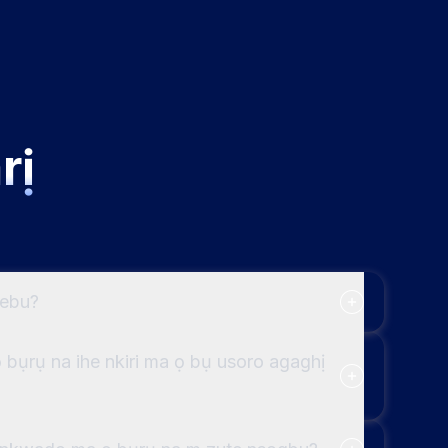
rị
 ebu?
 bụrụ na ihe nkiri ma ọ bụ usoro agaghị