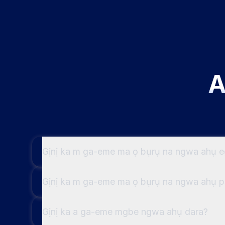
A
Gịnị ka m ga-eme ma ọ bụrụ na ngwa ahụ eg
Gịnị ka m ga-eme ma ọ bụrụ na ngwa ahụ 
Gịnị ka a ga-eme mgbe ngwa ahụ dara?