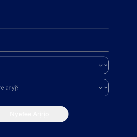
Nyefee Arịrịọ