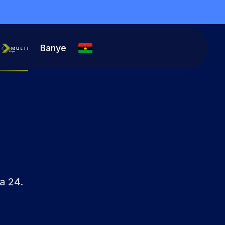
Banye
a 24.