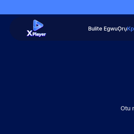
Bulite Egwu
Ọrụ
Kp
Otu 