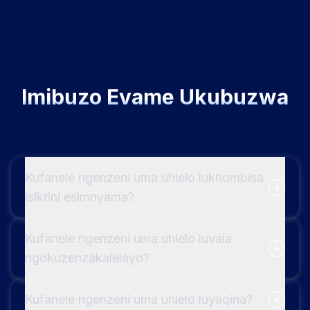
Imibuzo Evame Ukubuzwa
Kufanele ngenzeni uma uhlelo lukhombisa
isikrini esimnyama?
Kufanele ngenzeni uma uhlelo luvala
ngokuzenzakalelayo?
Kufanele ngenzeni uma uhlelo luyaqina?