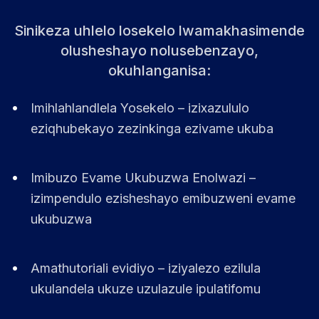
Sinikeza uhlelo losekelo lwamakhasimende
olusheshayo nolusebenzayo,
okuhlanganisa:
•
Imihlahlandlela Yosekelo – izixazululo
eziqhubekayo zezinkinga ezivame ukuba
•
Imibuzo Evame Ukubuzwa Enolwazi –
izimpendulo ezisheshayo emibuzweni evame
ukubuzwa
•
Amathutoriali evidiyo – iziyalezo ezilula
ukulandela ukuze uzulazule ipulatifomu