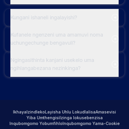
Kungani ishaneli ingalayishi?
Kufanele ngenzeni uma amamuvi noma
uchungechunge bengavuli?
Ngingasithinta kanjani usekelo uma
ngihlangabezana nezinkinga?
Ikhaya
Izindleko
Layisha Uhlu Lokudlalisa
Amasevisi
Yiba Umthengisi
Izinga lokusebenzisa
Inqubomgomo Yobumfihlo
Inqubomgomo Yama-Cookie