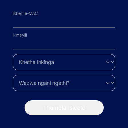
Ikheli le-MAC
I-imeyili
Thumela Isicelo