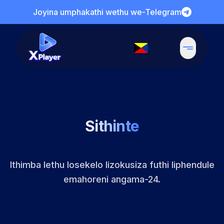
Joyina umphakathi wethu we-Telegram
Sithinte
Ithimba lethu losekelo lizokusiza futhi liphendule
emahoreni angama-24.