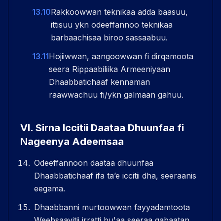
13.10
Rakkoowwan teknikaa adda baasuu,
ittisuu ykn odeeffannoo teknikaa
barbaachisaa biroo sassaabuu.
13.11
Hojiiwwan, aangoowwan fi dirqamoota
seera Rippaabiliika Armeeniyaan
Dhaabbatichaaf kennaman
raawwachuu fi/ykn galmaan gahuu.
VI
.
Sirna Iccitii Daataa Dhuunfaa fi
Nageenya Adeemsaa
Odeeffannoon daataa dhuunfaa
Dhaabbatichaaf ifa taʼe iccitii dha, seeraanis
eegama.
Dhaabbanni murtoowwan fayyadamtoota
Weebsaayitii irratti bu'aa seeraa qabaatan