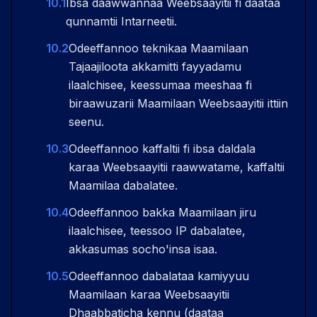
10.1
Ibsa daawwannaa Weebsaayitii fi daataa
qunnamtii Intarneetii.
10.2
Odeeffannoo teknikaa Maamilaan
Tajaajiloota akkamitti fayyadamu
ilaalchisee, keessumaa meeshaa fi
biraawuzarii Maamilaan Weebsaayitii ittiin
seenu.
10.3
Odeeffannoo kaffaltii fi ibsa daldala
karaa Weebsaayitii raawwatame, kaffaltii
Maamilaa dabalatee.
10.4
Odeeffannoo bakka Maamilaan jiru
ilaalchisee, teessoo IP dabalatee,
akkasumas socho'insa isaa.
10.5
Odeeffannoo dabalataa kamiyyuu
Maamilaan karaa Weebsaayitii
Dhaabbaticha kennu (daataa