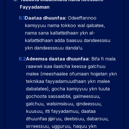
Fayyadaman
6.1
Daataa dhuunfaa:
Odeeffannoo
kamiyyuu nama tokkoo wal qabatee,
nama sana kallattiidhaan ykn al-
kallattiidhaan adda baasuu dandeessisu
ykn dandeessisuu dandaʼu.
6.2
Adeemsa daataa dhuunfaa:
Bifa fi mala
raawwii isaa ilaalcha keessa galchuu
malee (meeshaalee ofumaan hojjetan ykn
teknikaa fayyadamuudhaan ykn malee
dabalatee), gocha kamiyyuu ykn tuuta
gochoota sassaabbii, galmeessuu,
galchuu, walsimsiisuu, qindeessuu,
kuusuu, itti fayyadamuu, daataa
dhuunfaa jijjiiruu, deebisuu, dabarsuu,
sirreessuu, ugguruu, haquu ykn