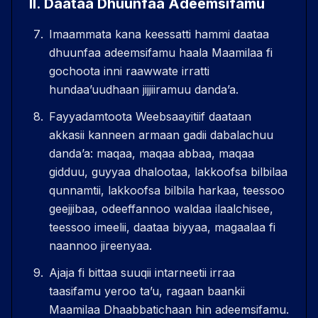
II
.
Daataa Dhuunfaa Adeemsifamu
Imaammata kana keessatti hammi daataa
dhuunfaa adeemsifamu haala Maamilaa fi
gochoota inni raawwate irratti
hundaaʼuudhaan jijjiiramuu dandaʼa.
Fayyadamtoota Weebsaayitiif daataan
akkasii kanneen armaan gadii dabalachuu
dandaʼa: maqaa, maqaa abbaa, maqaa
gidduu, guyyaa dhalootaa, lakkoofsa bilbilaa
qunnamtii, lakkoofsa bilbila harkaa, teessoo
geejjibaa, odeeffannoo waldaa ilaalchisee,
teessoo imeelii, daataa biyyaa, magaalaa fi
naannoo jireenyaa.
Ajaja fi bittaa suuqii intarneetii irraa
taasifamu yeroo taʼu, ragaan baankii
Maamilaa Dhaabbatichaan hin adeemsifamu.