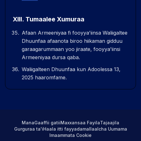
XIII
.
Tumaalee Xumuraa
Afaan Armeeniyaa fi fooyya'iinsa Waliigaltee
Dhuunfaa afaanota biroo hiikaman gidduu
garaagarummaan yoo jiraate, fooyya'iinsi
Armeeniyaa dursa qaba.
Waliigalteen Dhuunfaa kun Adoolessa 13,
2025 haaromfame.
Mana
Gaaffii gatii
Maxxansaa Fayila
Tajaajila
Gurguraa ta'i
Haala itti fayyadama
Ilaalcha Uumama
Imaammata Cookie