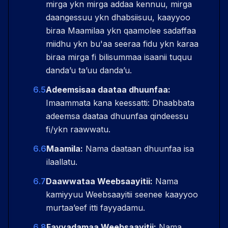
mirga ykn mirga addaa kennuu, mirga
daangessuu ykn dhabsiisuu, kaayyoo
biraa Maamilaa ykn qaamolee sadaffaa
miidhu ykn bu'aa seeraa fidu ykn karaa
biraa mirga fi bilisummaa isaanii tuquu
dandaʼu taʼuu dandaʼu.
6.5
Adeemsisaa daataa dhuunfaa:
Imaammata kana keessatti: Dhaabbata
adeemsa daataa dhuunfaa qindeessu
fi/ykn raawwatu.
6.6
Maamila:
Nama daataan dhuunfaa isa
ilaallatu.
6.7
Daawwataa Weebsaayitii:
Nama
kamiyyuu Weebsaayitii seenee kaayyoo
murtaaʼeef itti fayyadamu.
6.8
Fayyadamaa Weebsaayitii:
Nama