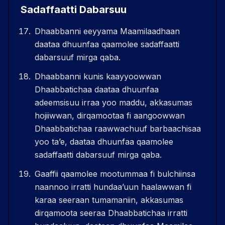
Sadaffaatti Dabarsuu
Dhaabbanni eeyyama Maamilaadhaan
daataa dhuunfaa qaamolee sadaffaatti
dabarsuuf mirga qaba.
Dhaabbanni kunis kaayyoowwan
Dhaabbatichaa daataa dhuunfaa
adeemsisuu irraa yoo maddu, akkasumas
hojiiwwan, dirqamootaa fi aangoowwan
Dhaabbatichaa raawwachuuf barbaachisaa
yoo taʼe, daataa dhuunfaa qaamolee
sadaffaatti dabarsuuf mirga qaba.
Gaaffii qaamolee mootummaa fi bulchiinsa
naannoo irratti hundaaʼuun haalawwan fi
karaa seeraan tumamaniin, akkasumas
dirqamoota seeraa Dhaabbatichaa irratti