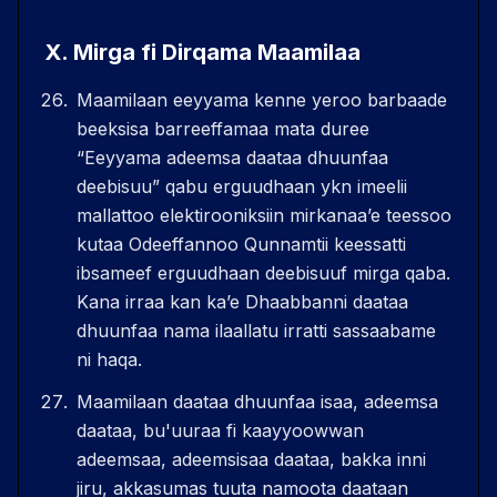
X
.
Mirga fi Dirqama Maamilaa
Maamilaan eeyyama kenne yeroo barbaade
beeksisa barreeffamaa mata duree
“Eeyyama adeemsa daataa dhuunfaa
deebisuu” qabu erguudhaan ykn imeelii
mallattoo elektirooniksiin mirkanaaʼe teessoo
kutaa Odeeffannoo Qunnamtii keessatti
ibsameef erguudhaan deebisuuf mirga qaba.
Kana irraa kan kaʼe Dhaabbanni daataa
dhuunfaa nama ilaallatu irratti sassaabame
ni haqa.
Maamilaan daataa dhuunfaa isaa, adeemsa
daataa, bu'uuraa fi kaayyoowwan
adeemsaa, adeemsisaa daataa, bakka inni
jiru, akkasumas tuuta namoota daataan