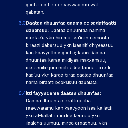
gochoota biroo raawwachuu wal
qabatan.
6.3
Daataa dhuunfaa qaamolee sadaffaatti
dabarsuu:
Daataa dhuunfaa hamma
murtaaʼe ykn hin murtaaʼiniin namoota
biraatti dabarsuu ykn isaaniif dhiyeessuu
kan kaayyeffate gocha; kunis daataa
dhuunfaa karaa miidiyaa maxxansuu,
marsariitii qunnamtii odeeffannoo irratti
kaaʼuu ykn karaa biraa daataa dhuunfaa
nama biraatti beeksisuu dabalata.
6.4
Itti fayyadama daataa dhuunfaa:
Daataa dhuunfaa irratti gocha
raawwatamu kan kaayyoon isaa kallattii
ykn al-kallattii murtee kennuu ykn
ilaalcha uumuu, mirga argachuu, ykn