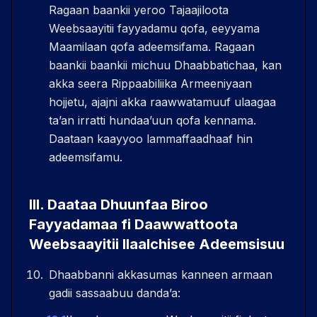
Ragaan baankii yeroo Tajaajiloota
Weebsaayitii fayyadamu qofa, eeyyama
Maamilaan qofa adeemsifama. Ragaan
baankii baankii michuu Dhaabbatichaa, kan
akka seera Rippaabiliika Armeeniyaan
hojjetu, ajajni akka raawwatamuuf ulaagaa
taʼan irratti hundaaʼuun qofa kennama.
Daataan kaayyoo lammaffaadhaaf hin
adeemsifamu.
III
.
Daataa Dhuunfaa Biroo
Fayyadamaa fi Daawwattoota
Weebsaayitii Ilaalchisee Adeemsisuu
Dhaabbanni akkasumas kanneen armaan
gadii sassaabuu dandaʼa: