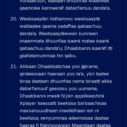
hundaaʼuun, daataan dhuunfaa Maamilaa
qaamolee kanneeniif dabarfamuu dandaʼa.
Weebsaayitiin hidhannoo weebsaayitii
waldaalee qaama sadaffaa qabaachuu
dandaʼa. Weebsaayitiiwwan kunneen
imaammata dhuunfaa isaanii mataa isaanii
qabaachuu dandaʼu; Dhaabbanni isaaniif itti
gaafatamummaa hin qabu.
Abbaan Dhaabbatichaa yoo jijjiirame,
qindeessaan haaraan yoo taʼe, ykn taatee
biraa daataan dhuunfaa nama biraatti akka
dabarfamuuf geessisu yoo uumame,
Dhaabbanni imeelii fi/ykn appilikeeshinii
Xplayer keessatti beeksisa barbaachisaa
maxxansuudhaan imeeliidhaan isin ni
beeksisa; eenyummaa adeemsisaa daataa
haaraa fi filannoowwan Maamilaan daataa