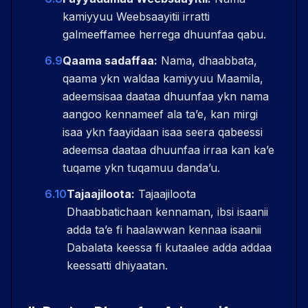
kamiyyuu Weebsaayitii irratti
galmeeffamee herrega dhuunfaa qabu.
6.9
Qaama sadaffaa:
Nama, dhaabbata,
qaama ykn waldaa kamiyyuu Maamila,
adeemsisaa daataa dhuunfaa ykn nama
aangoo kennameef ala taʼe, kan mirgi
isaa ykn faayidaan isaa seera qabeessi
adeemsa daataa dhuunfaa irraa kan kaʼe
tuqame ykn tuqamuu dandaʼu.
6.10
Tajaajiloota:
Tajaajiloota
Dhaabbatichaan kennaman, ibsi isaanii
adda taʼe fi haalawwan kennaa isaanii
Dabalata keessa fi kutaalee adda addaa
keessatti dhiyaatan.