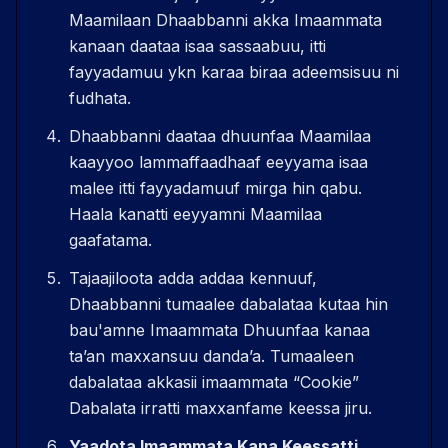
Maamilaan Dhaabbanni akka Imaammata
kanaan daataa isaa sassaabuu, itti
fayyadamuu ykn karaa biraa adeemsisuu ni
fudhata.
Dhaabbanni daataa dhuunfaa Maamilaa
kaayyoo lammaffaadhaaf eeyyama isaa
malee itti fayyadamuuf mirga hin qabu.
Haala kanatti eeyyamni Maamilaa
gaafatama.
Tajaajiloota adda addaa kennuuf,
Dhaabbanni tumaalee dabalataa kutaa hin
bau'amne Imaammata Dhuunfaa kanaa
taʼan maxxansuu dandaʼa. Tumaaleen
dabalataa akkasii imaammata “Cookie”
Dabalata irratti maxxanfame keessa jiru.
Yaadota Imaammata Kana Keessatti