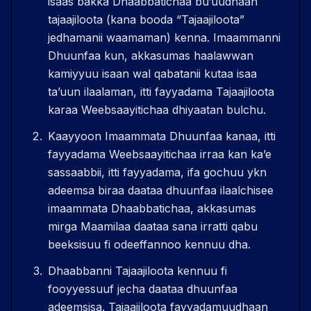
isaas bakka Dhaabbatichaa buʼuudhaan
tajaajiloota (kana booda “Tajaajiloota”
jedhamanii waamaman) kenna. Imaammanni
Dhuunfaa kun, akkasumas haalawwan
kamiyyuu isaan wal qabatanii kutaa isaa
taʼuun ilaalaman, itti fayyadama Tajaajiloota
karaa Weebsaayitichaa dhiyaatan bulchu.
Kaayyoon Imaammata Dhuunfaa kanaa, itti
fayyadama Weebsaayitichaa irraa kan kaʼe
sassaabbii, itti fayyadama, ifa gochuu ykn
adeemsa biraa daataa dhuunfaa ilaalchisee
imaammata Dhaabbatichaa, akkasumas
mirga Maamilaa daataa sana irratti qabu
beeksisuu fi odeeffannoo kennuu dha.
Dhaabbanni Tajaajiloota kennuu fi
fooyyessuuf jecha daataa dhuunfaa
adeemsisa. Tajaajiloota fayyadamuudhaan