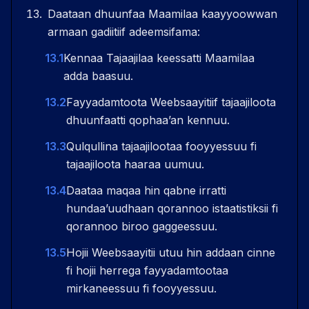
Daataan dhuunfaa Maamilaa kaayyoowwan
armaan gadiitiif adeemsifama:
13.1
Kennaa Tajaajilaa keessatti Maamilaa
adda baasuu.
13.2
Fayyadamtoota Weebsaayitiif tajaajiloota
dhuunfaatti qophaaʼan kennuu.
13.3
Qulqullina tajaajilootaa fooyyessuu fi
tajaajiloota haaraa uumuu.
13.4
Daataa maqaa hin qabne irratti
hundaaʼuudhaan qorannoo istaatistiksii fi
qorannoo biroo gaggeessuu.
13.5
Hojii Weebsaayitii utuu hin addaan cinne
fi hojii herrega fayyadamtootaa
mirkaneessuu fi fooyyessuu.