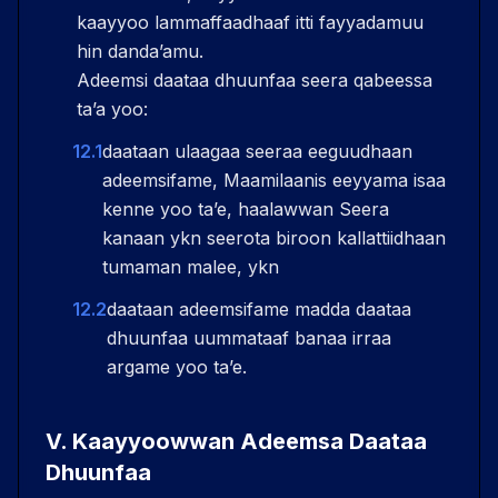
kaayyoo lammaffaadhaaf itti fayyadamuu
hin dandaʼamu.
Adeemsi daataa dhuunfaa seera qabeessa
taʼa yoo:
12.1
daataan ulaagaa seeraa eeguudhaan
adeemsifame, Maamilaanis eeyyama isaa
kenne yoo taʼe, haalawwan Seera
kanaan ykn seerota biroon kallattiidhaan
tumaman malee, ykn
12.2
daataan adeemsifame madda daataa
dhuunfaa uummataaf banaa irraa
argame yoo taʼe.
V
.
Kaayyoowwan Adeemsa Daataa
Dhuunfaa