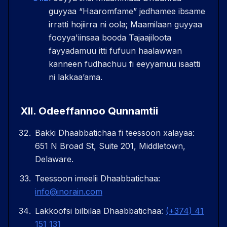
guyyaa “Haaromfame” jedhamee ibsame
irratti hojiirra ni oola; Maamilaan guyyaa
fooyya'iinsaa booda Tajaajiloota
fayyadamuu itti fufuun haalawwan
kanneen fudhachuu fi eeyyamuu isaatti
ni lakkaaʼama.
XII
.
Odeeffannoo Qunnamtii
Bakki Dhaabbatichaa fi teessoon xalayaa:
651 N Broad St, Suite 201, Middletown,
Delaware.
Teessoon imeelii Dhaabbatichaa:
info@inorain.com
Lakkoofsi bilbilaa Dhaabbatichaa:
(+374) 41
151 131