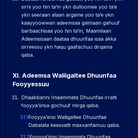
sirrii yoo hin taʼin ykn dulloomee yoo taʼe
ykn seeraan alaan argame yoo taʼe ykn
kaayyoowwan adeemsaa galmaan gahuuf
barbaachisaa yoo hin taʼin, Maamilaan
Adeemsisaan daataa dhuunfaa isaa akka
sirreessu ykn haqu gaafachuu dirqama
qaba.
XI
.
Adeemsa Waliigaltee Dhuunfaa
Fooyyessuu
Dhaabbanni Imaammata Dhuunfaa irratti
fooyya'iinsa gochuuf mirga qaba.
31.1
Fooyya'iinsi Waliigaltee Dhuunfaa
Dabalata keessatti maxxanfamuu qaba.
31.2
Fooyya'iinsi Imaammata Dhuunfaa