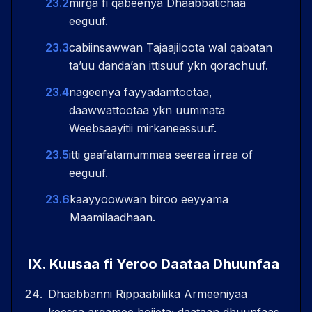
23.2
mirga fi qabeenya Dhaabbatichaa
eeguuf.
23.3
cabiinsawwan Tajaajiloota wal qabatan
taʼuu dandaʼan ittisuuf ykn qorachuuf.
23.4
nageenya fayyadamtootaa,
daawwattootaa ykn uummata
Weebsaayitii mirkaneessuuf.
23.5
itti gaafatamummaa seeraa irraa of
eeguuf.
23.6
kaayyoowwan biroo eeyyama
Maamilaadhaan.
IX
.
Kuusaa fi Yeroo Daataa Dhuunfaa
Dhaabbanni Rippaabiliika Armeeniyaa