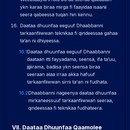
ykn karaa biraa mirga fi faayidaa isaanii
seera qabeessa tuqan hin kennu.
Daataa dhuunfaa eeguuf Dhaabbanni
tarkaanfiiwwan teknikaa fi qindeessaa gahaa
taʼan ni dhiyeessa.
16.1
Daataa dhuunfaa eeguuf Dhaabbanni
daataan itti fayyadama, seensa, ifa taʼuu,
jijjiirama, badiisa ykn seensa biraa
seeraan alaa irraa akka hafuuf
tarkaanfiiwwan sirrii ta'an ni fudhata.
16.2
Dhaabbanni nageenya daataa dhuunfaa
mirkaneessuuf tarkaanfiiwwan seeraa,
qindeessaa fi teknikaa fudhateera.
VII
.
Daataa Dhuunfaa Qaamolee