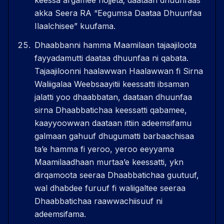
keessa argamee hojjeta; daataan dhuunfaas
akka Seera RA “Eegumsa Daataa Dhuunfaa
Ilaalchisee” kuufama.
Dhaabbanni hamma Maamilaan tajaajiloota
fayyadamutti daataa dhuunfaa ni qabata.
Tajaajiloonni haalawwan Haalawwan fi Sirna
Waliigalaa Weebsaayitii keessatti ibsaman
jalatti yoo dhaabbatan, daataan dhuunfaa
sirna Dhaabbatichaa keessatti qabamee,
kaayyoowwan daataan ittiin adeemsifamu
galmaan gahuuf dhugumatti barbaachisaa
taʼe hamma fi yeroo, yeroo eeyyama
Maamilaadhaan murtaaʼe keessatti, ykn
dirqamoota seeraa Dhaabbatichaa guutuuf,
wal dhabdee furuuf fi waliigaltee seeraa
Dhaabbatichaa raawwachiisuuf ni
adeemsifama.