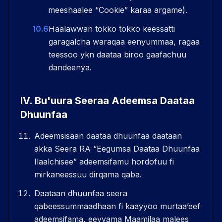
meeshaalee “Cookie” karaa argame).
10.6
Haalawwan tokko tokko keessatti
garagalcha waraqaa eenyummaa, ragaa
teessoo ykn daataa biroo gaafachuu
dandeenya.
IV
.
Bu'uura Seeraa Adeemsa Daataa
Dhuunfaa
Adeemsisaan daataa dhuunfaa daataan
akka Seera RA “Eegumsa Daataa Dhuunfaa
Ilaalchisee” adeemsifamu hordofuu fi
mirkaneessuu dirqama qaba.
Daataan dhuunfaa seera
qabeessummaadhaan fi kaayyoo murtaaʼeef
adeemsifama, eeyyama Maamilaa malees