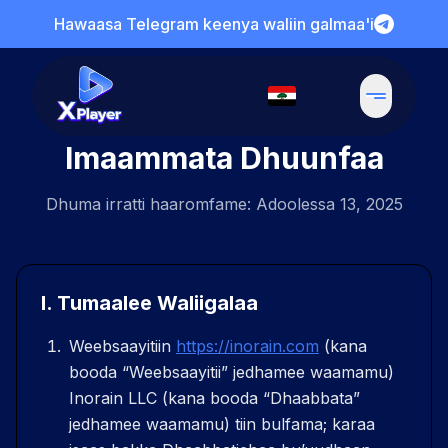
Hawaasa Telegram keenya waliin galmaa'i
Imaammata Dhuunfaa
Dhuma irratti haaromfame: Adoolessa 13, 2025
I
.
Tumaalee Waliigalaa
Weebsaayitiin
https://inorain.com
(kana
booda “Weebsaayitii” jedhamee waamamu)
Inorain LLC (kana booda “Dhaabbata”
jedhamee waamamu) tiin bulfama; karaa