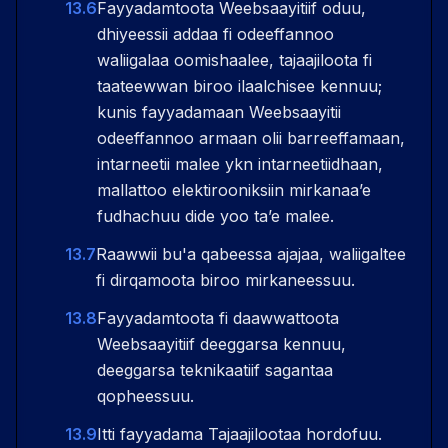
13.6
Fayyadamtoota Weebsaayitiif oduu,
dhiyeessii addaa fi odeeffannoo
waliigalaa oomishaalee, tajaajiloota fi
taateewwan biroo ilaalchisee kennuu;
kunis fayyadamaan Weebsaayitii
odeeffannoo armaan olii barreeffamaan,
intarneetii malee ykn intarneetiidhaan,
mallattoo elektirooniksiin mirkanaaʼe
fudhachuu dide yoo taʼe malee.
13.7
Raawwii bu'a qabeessa ajajaa, waliigaltee
fi dirqamoota biroo mirkaneessuu.
13.8
Fayyadamtoota fi daawwattoota
Weebsaayitiif deeggarsa kennuu,
deeggarsa teknikaatiif sagantaa
qopheessuu.
13.9
Itti fayyadama Tajaajilootaa hordofuu.