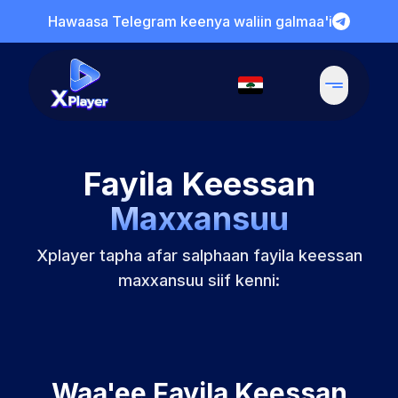
Hawaasa Telegram keenya waliin galmaa'i
Fayila Keessan
Maxxansuu
Xplayer tapha afar salphaan fayila keessan
maxxansuu siif kenni:
Waa'ee Fayila Keessan