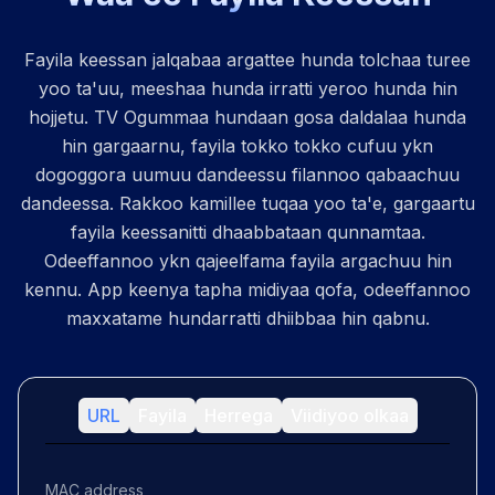
Fayila keessan jalqabaa argattee hunda tolchaa turee
yoo ta'uu, meeshaa hunda irratti yeroo hunda hin
hojjetu. TV Ogummaa hundaan gosa daldalaa hunda
hin gargaarnu, fayila tokko tokko cufuu ykn
dogoggora uumuu dandeessu filannoo qabaachuu
dandeessa. Rakkoo kamillee tuqaa yoo ta'e, gargaartu
fayila keessanitti dhaabbataan qunnamtaa.
Odeeffannoo ykn qajeelfama fayila argachuu hin
kennu. App keenya tapha midiyaa qofa, odeeffannoo
maxxatame hundarratti dhiibbaa hin qabnu.
URL
Fayila
Herrega
Viidiyoo olkaa
MAC address