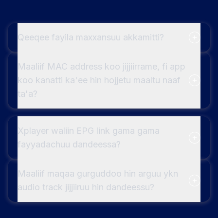
Qeeqee fayila maxxansuu akkamitti?
Maaliif MAC address koo jijjiirrame, fi app
koo kanatti ka'ee hin hojjetu maaltu naaf
ta'a?
Xplayer waliin EPG link gama gama
fayyadachuu dandeessa?
Maaliif maqaa gurguddoo hin arguu ykn
audio track jijjiiruu hin dandeessu?