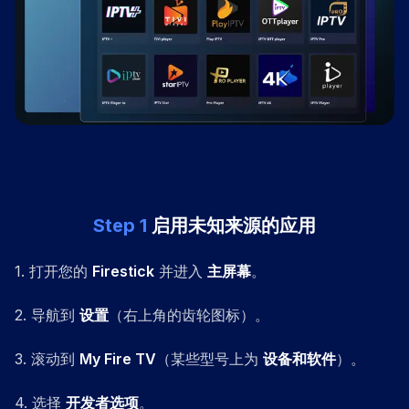
Step
1
启用未知来源的应用
1
.
打开您的
Firestick
并进入
主屏幕
。
2
.
导航到
设置
（右上角的齿轮图标）。
3
.
滚动到
My Fire TV
（某些型号上为
设备和软件
）。
4
.
选择
开发者选项
。