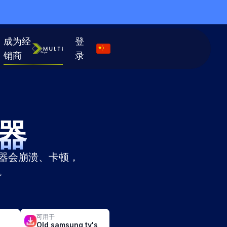
成为经
登
销商
录
器
器会崩溃、卡顿，
。
可用于
Old samsung tv's